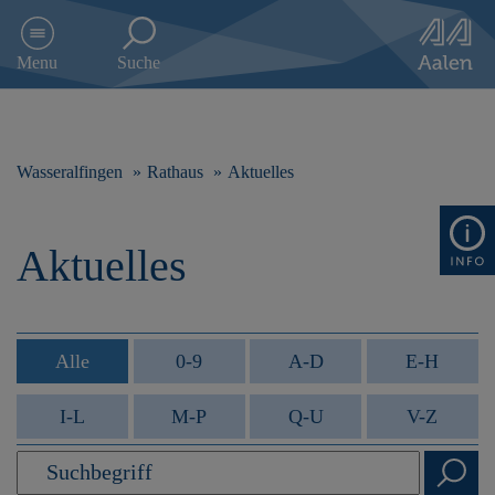
D
i
Menu
Suche
r
e
k
t
z
Wasseralfingen
Rathaus
Aktuelles
u
m
I
Aktuelles
n
h
a
l
t
Alle
0-9
A-D
E-H
s
p
I-L
M-P
Q-U
V-Z
r
i
n
g