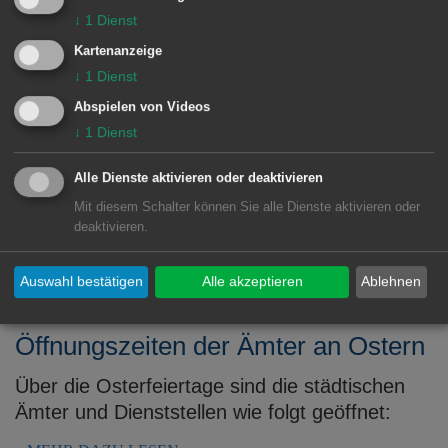
Stollen
↓
1
Dienst
Kartenanzeige
Als einer der bedeutendsten Heilstollen in
↓
1
Dienst
Deutschland nimmt das Besucherbergwerk
Abspielen von Videos
Tiefer Stollen in Wasseralfingen an einer
↓
1
Dienst
großangelegten Studie des Deutschen
Heilstollenverbandes und der Universität
Alle Dienste aktivieren oder deaktivieren
Gießen teil. Ziel ist die Anerkennung der
Mit diesem Schalter können Sie alle Dienste aktivieren oder
sogenannten Höhlentherapie ...
deaktivieren.
MEHR DAZU LESEN
Auswahl bestätigen
Alle akzeptieren
Ablehnen
18.03.2024
Öffnungszeiten der Ämter an Ostern
Über die Osterfeiertage sind die städtischen
Ämter und Dienststellen wie folgt geöffnet: