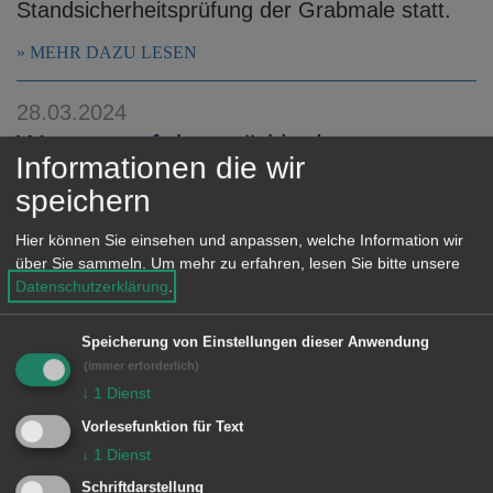
Standsicherheitsprüfung der Grabmale statt.
MEHR DAZU LESEN
28.03.2024
Wasser auf den städtischen
Informationen die wir
Friedhöfen wird angestellt
speichern
Angesichts der frühlingshaften Temperaturen
Hier können Sie einsehen und anpassen, welche Information wir
werden beginnend ab Donnerstag, 4. April die
über Sie sammeln.
Um mehr zu erfahren, lesen Sie bitte unsere
Wasserstellen auf allen städtischen Friedhöfen
Datenschutzerklärung
.
nach und nach in Betrieb genommen.
Speicherung von Einstellungen dieser Anwendung
MEHR DAZU LESEN
(immer erforderlich)
↓
1
Dienst
22.03.2024
Vorlesefunktion für Text
Studie zu chronischen
↓
1
Dienst
Atemwegserkrankungen im Tiefen
Schriftdarstellung