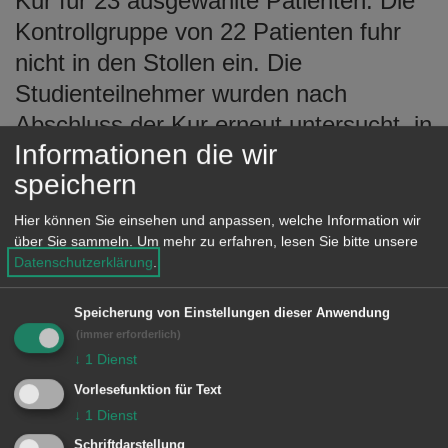
Kur für 23 ausgewählte Patienten. Die
Kontrollgruppe von 22 Patienten fuhr
nicht in den Stollen ein. Die
Studienteilnehmer wurden nach
Abschluss der Kur erneut untersucht, in
Informationen die wir
drei Monaten ist ein dritter Check
speichern
eingeplant. Dabei soll festgestellt
werden, ob die Effekte der
Hier können Sie einsehen und anpassen, welche Information wir
über Sie sammeln.
Um mehr zu erfahren, lesen Sie bitte unsere
Heilstollenkur von Dauer sind.
Datenschutzerklärung
.
Die ersten Untersuchungsergebnisse
Speicherung von Einstellungen dieser Anwendung
unmittelbar nach der Kur klingen
(immer erforderlich)
vielversprechend. Im Durchschnitt hat
↓
1
Dienst
sich das Lungenvolumen der
Vorlesefunktion für Text
Teilnehmer um 10 Prozent verbessert.
↓
1
Dienst
Schriftdarstellung