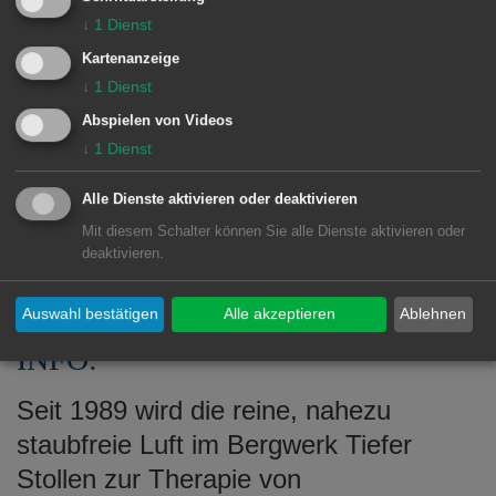
Die wissenschaftliche Auswertung der
↓
1
Dienst
Ergebnisse durch die Universität
Kartenanzeige
Gießen steht allerdings noch aus und
↓
1
Dienst
wird voraussichtlich im Sommer 2025
Abspielen von Videos
↓
1
Dienst
vorliegen. Neben dem Tiefen Stollen in
Aalen nahmen noch sieben weitere
Alle Dienste aktivieren oder deaktivieren
Heilstollen und Höhlen in Deutschland
Mit diesem Schalter können Sie alle Dienste aktivieren oder
teil.
deaktivieren.
Auswahl bestätigen
Alle akzeptieren
Ablehnen
INFO:
Seit 1989 wird die reine, nahezu
staubfreie Luft im Bergwerk Tiefer
Stollen zur Therapie von