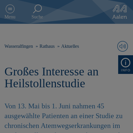
D
i
Menu
Suche
r
e
k
t
z
Wasseralfingen
Rathaus
Aktuelles
u
m
I
Großes Interesse an
n
h
Heilstollenstudie
a
l
t
s
Von 13. Mai bis 1. Juni nahmen 45
p
r
ausgewählte Patienten an einer Studie zu
i
chronischen Atemwegserkrankungen im
n
g