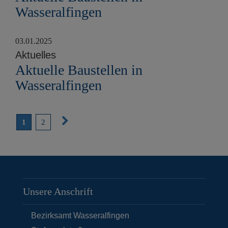
Wasseralfingen
03.01.2025
Aktuelles
Aktuelle Baustellen in
Wasseralfingen
N
1
2
ä
c
h
s
Unsere Anschrift
t
e
Bezirksamt Wasseralfingen
S