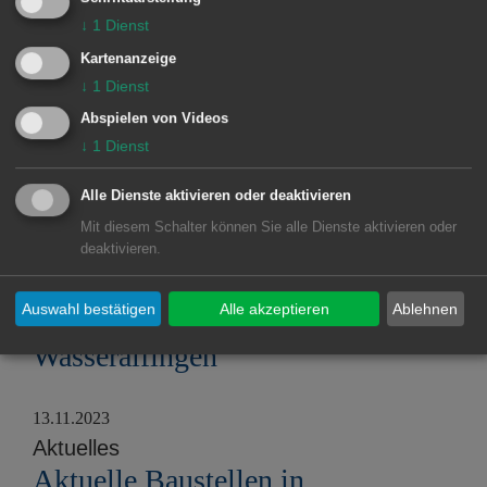
Aktuelle Baustellen in
↓
1
Dienst
Wasseralfingen
Kartenanzeige
↓
1
Dienst
03.01.2024
Abspielen von Videos
Aktuelles
↓
1
Dienst
Aktuelle Baustellen in
Wasseralfingen
Alle Dienste aktivieren oder deaktivieren
Mit diesem Schalter können Sie alle Dienste aktivieren oder
deaktivieren.
05.12.2023
Aktuelles
Auswahl bestätigen
Alle akzeptieren
Ablehnen
Aktuelle Baustellen in
Wasseralfingen
13.11.2023
Aktuelles
Aktuelle Baustellen in