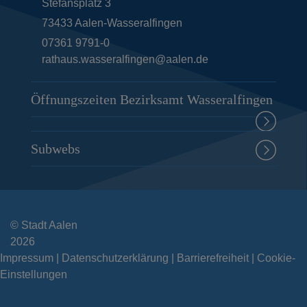
Stefansplatz 3
e
73433
Aalen-Wasseralfingen
i
07361 9791-0
rathaus.wasseralfingen@aalen.de
t
e
Öffnungszeiten Bezirksamt Wasseralfingen
Subwebs
© Stadt Aalen
2026
Impressum
Datenschutzerklärung
Barrierefreiheit
Cookie-
Einstellungen