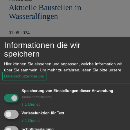
Aktuelle Baustellen in
Wasseralfingen
01.08.2024
Aktuelles
Informationen die wir
Aktuelle Baustellen in
speichern
Wasseralfingen
Hier können Sie einsehen und anpassen, welche Information wir
über Sie sammeln.
Um mehr zu erfahren, lesen Sie bitte unsere
09.05.2025
Datenschutzerklärung
.
Aktuelles
Aktuelle Baustellen in
Speicherung von Einstellungen dieser Anwendung
Wasseralfingen
(immer erforderlich)
↓
1
Dienst
Vorlesefunktion für Text
06.02.2024
↓
1
Dienst
Aktuelles
Schriftdarstellung