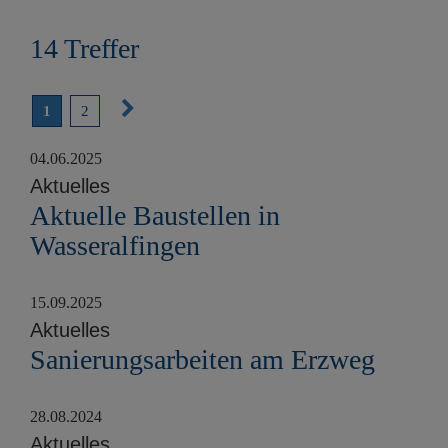
e
n
14 Treffer
N
1
2
ä
04.06.2025
c
Aktuelles
h
Aktuelle Baustellen in
s
Wasseralfingen
t
e
15.09.2025
S
Aktuelles
e
Sanierungsarbeiten am Erzweg
i
t
28.08.2024
e
Aktuelles