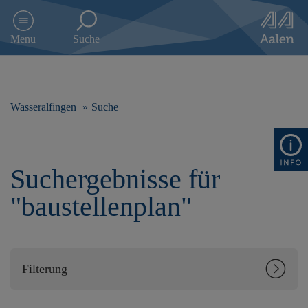
D
i
Menu
Suche
r
e
k
t
z
Wasseralfingen
Suche
u
m
I
n
Suchergebnisse für
h
a
"baustellenplan"
l
t
s
p
r
Filterung
i
n
g