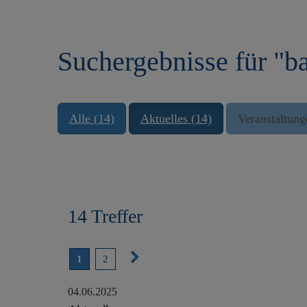
r
e
i
n
n
Suchergebnisse für "ba
g
e
n
Alle (14)
Aktuelles (14)
Veranstaltung
14 Treffer
N
1
2
ä
04.06.2025
c