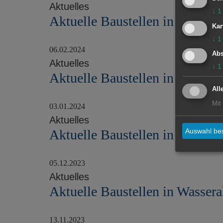
Aktuelles
↓
1
Aktuelle Baustellen in Wassera
Kar
↓
1
06.02.2024
Abs
Aktuelles
↓
1
Aktuelle Baustellen in Wassera
All
Mit
03.01.2024
Aktuelles
Aktuelle Baustellen in Wassera
Auswahl bes
05.12.2023
Aktuelles
Aktuelle Baustellen in Wassera
13.11.2023