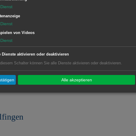
Dienst
lfingen
tenanzeige
Dienst
pielen von Videos
Dienst
lfingen
e Dienste aktivieren oder deaktivieren
 diesem Schalter können Sie alle Dienste aktivieren oder deaktivieren.
lfingen
tätigen
Alle akzeptieren
lfingen