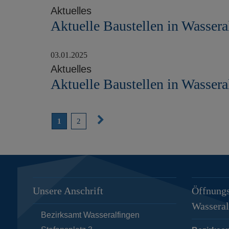
Aktuelles
Aktuelle Baustellen in Wassera
03.01.2025
Aktuelles
Aktuelle Baustellen in Wassera
N
1
2
ä
c
h
s
Unsere Anschrift
Öffnungs
t
Wasseral
e
Bezirksamt Wasseralfingen
S