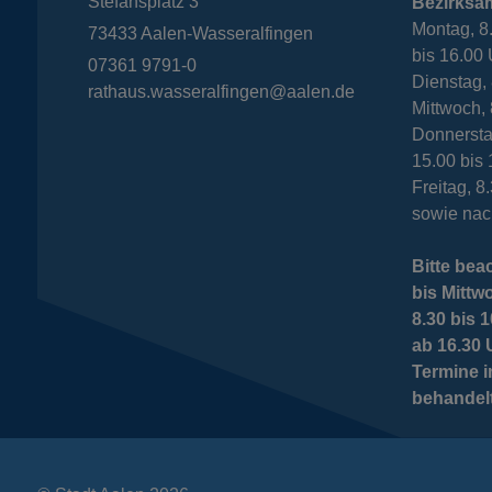
Stefansplatz 3
Bezirksa
e
Montag, 8
73433
Aalen-Wasseralfingen
bis 16.00
i
07361 9791-0
Dienstag
rathaus.wasseralfingen@aalen.de
t
Mittwoch, 
e
Donnersta
15.00 bis
Freitag, 8
sowie nac
Bitte bea
bis Mittw
8.30 bis
ab 16.30 
Termine 
behandel