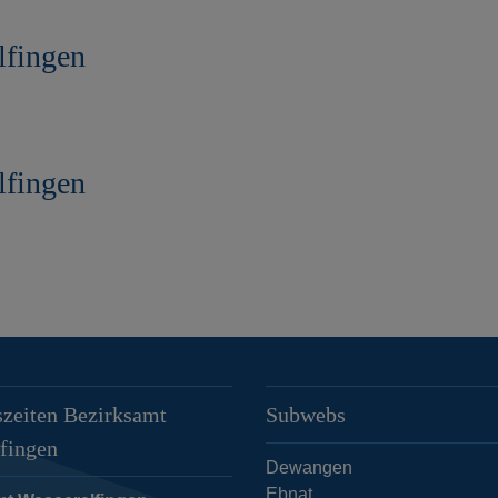
lfingen
lfingen
zeiten Bezirksamt
Subwebs
fingen
Dewangen
Ebnat