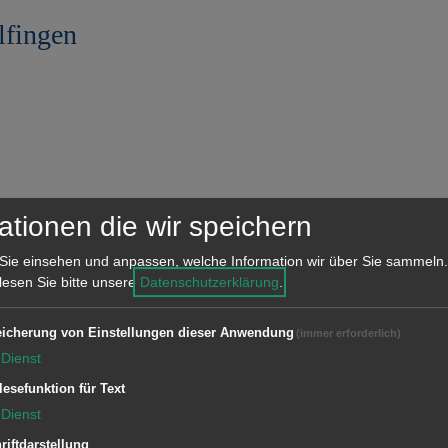
lfingen
ationen die wir speichern
lfingen
Sie einsehen und anpassen, welche Information wir über Sie sammeln.
 lesen Sie bitte unsere
Datenschutzerklärung
.
icherung von Einstellungen dieser Anwendung
(immer erforderlich)
Dienst
lfingen
lesefunktion für Text
Dienst
riftdarstellung