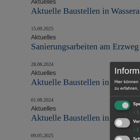
Aktuelles
h
Aktuelle Baustellen in Wassera
s
t
15.09.2025
e
Aktuelles
S
Sanierungsarbeiten am Erzweg
e
i
28.08.2024
Inform
t
Aktuelles
Aktuelle Baustellen in Wassera
e
Hier können 
zu erfahren,
01.08.2024
Spe
Aktuelles
↓
1
Aktuelle Baustellen in Wassera
Vor
↓
1
09.05.2025
Sch