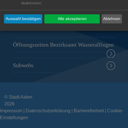
deaktivieren.
Stefansplatz 3
73433
Aalen-Wasseralfingen
Auswahl bestätigen
Alle akzeptieren
Ablehnen
07361 9791-0
rathaus.wasseralfingen@aalen.de
Öffnungszeiten Bezirksamt Wasseralfingen
Subwebs
© Stadt Aalen
2026
Impressum
Datenschutzerklärung
Barrierefreiheit
Cookie-
Einstellungen