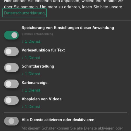
Hier können Sie einsehen und anpassen, welche Information wir
e
über Sie sammeln.
Um mehr zu erfahren, lesen Sie bitte unsere
n
Datum auswählen
Datenschutzerklärung
.
Museen und Ausstellungen
Speicherung von Einstellungen dieser Anwendung
Messen
Konzerte
(immer erforderlich)
Fehler beim Laden der Daten. Bitte
↓
1
Dienst
Kinder und Jugend
versuchen Sie es später erneut.
Vorlesefunktion für Text
↓
1
Dienst
Gremien
Schriftdarstellung
↓
1
Dienst
Kartenanzeige
↓
1
Dienst
Abspielen von Videos
↓
1
Dienst
Unsere Anschrift
Alle Dienste aktivieren oder deaktivieren
Bezirksamt Wasseralfingen
Mit diesem Schalter können Sie alle Dienste aktivieren oder