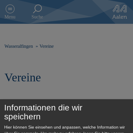
D
i
Menu
Suche
r
e
k
t
z
Wasseralfingen
Vereine
u
m
I
n
Vereine
h
a
l
t
s
Informationen die wir
p
Vereinsliste
r
speichern
i
n
Hier können Sie einsehen und anpassen, welche Information wir
g