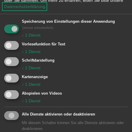
über Sie sammeln.
Um mehr zu erfahren, lesen Sie bitte unsere
ZU VEREINSLISTE
e
Datenschutzerklärung
.
n
Speicherung von Einstellungen dieser Anwendung
Neueintrag / Änderung ...
(immer erforderlich)
↓
1
Dienst
Vorlesefunktion für Text
↓
1
Dienst
ZU NEUEINTRAG / ÄNDERUNG IHRES
VEREINSEINTRAGS
Schriftdarstellung
↓
1
Dienst
Kartenanzeige
↓
1
Dienst
Abspielen von Videos
Unsere Anschrift
↓
1
Dienst
Alle Dienste aktivieren oder deaktivieren
Bezirksamt Wasseralfingen
Mit diesem Schalter können Sie alle Dienste aktivieren oder
Stefansplatz 3
deaktivieren.