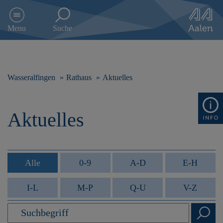
D
i
Menu
Suche
r
e
k
t
z
Wasseralfingen
Rathaus
Aktuelles
u
m
I
Aktuelles
n
h
a
l
t
Alle
0-9
A-D
E-H
s
p
I-L
M-P
Q-U
V-Z
r
i
n
g