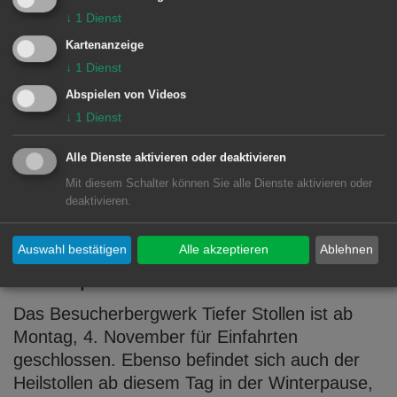
↓
1
Dienst
Seinen 100. Geburtstag würde der
Kartenanzeige
überregional bekannte Künstlerpfarrer Sieger
↓
1
Dienst
Köder im nächsten Jahr feiern. Aus diesem
Abspielen von Videos
Anlass bereitet der Bund für Heimatpflege
↓
1
Dienst
Wasseralfingen e.V. in Zusammenarbeit mit
der Stadt Aalen unter anderem eine
Alle Dienste aktivieren oder deaktivieren
umfassende Retrospektive seines ...
Mit diesem Schalter können Sie alle Dienste aktivieren oder
deaktivieren.
MEHR DAZU LESEN
22.10.2024
Auswahl bestätigen
Alle akzeptieren
Ablehnen
Winterpause im Tiefen Stollen
Das Besucherbergwerk Tiefer Stollen ist ab
Montag, 4. November für Einfahrten
geschlossen. Ebenso befindet sich auch der
Heilstollen ab diesem Tag in der Winterpause,