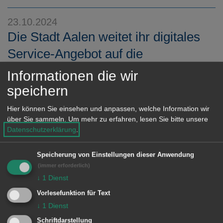
23.10.2024
Die Stadt Aalen weitet ihr digitales
Service-Angebot auf die
Bezirksämter und Geschäftsstellen
Informationen die wir
aus
speichern
Die Stadt Aalen baut ihr digitales Service-
Hier können Sie einsehen und anpassen, welche Information wir
über Sie sammeln.
Um mehr zu erfahren, lesen Sie bitte unsere
Angebot im Bereich Bürgeramt aus und
Datenschutzerklärung
.
erweitert ab Montag, 4. November die
Terminvereinbarung über die städtische
Speicherung von Einstellungen dieser Anwendung
Homepage www.aalen.de/terminbuchung.
(immer erforderlich)
↓
1
Dienst
MEHR DAZU LESEN
Vorlesefunktion für Text
23.10.2024
↓
1
Dienst
Kunstwerke gesucht
Schriftdarstellung