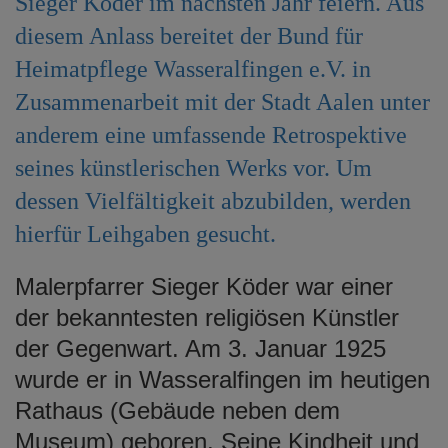
Sieger Köder im nächsten Jahr feiern. Aus
e
diesem Anlass bereitet der Bund für
n
Heimatpflege Wasseralfingen e.V. in
Zusammenarbeit mit der Stadt Aalen unter
anderem eine umfassende Retrospektive
seines künstlerischen Werks vor. Um
dessen Vielfältigkeit abzubilden, werden
hierfür Leihgaben gesucht.
Malerpfarrer Sieger Köder war einer
der bekanntesten religiösen Künstler
der Gegenwart. Am 3. Januar 1925
wurde er in Wasseralfingen im heutigen
Rathaus (Gebäude neben dem
Museum) geboren. Seine Kindheit und