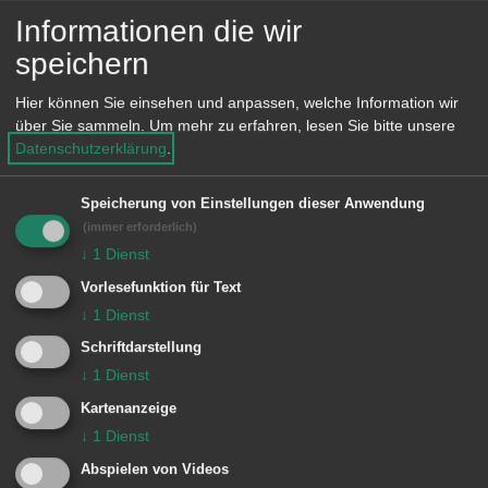
Februar 2015 ist Monsignore Sieger
Informationen die wir
Köder in der St. Anna Virngrund-Klinik
speichern
in Ellwangen an den Folgen einer
Hier können Sie einsehen und anpassen, welche Information wir
Lungenentzündung verstorben.
über Sie sammeln.
Um mehr zu erfahren, lesen Sie bitte unsere
Datenschutzerklärung
.
Speicherung von Einstellungen dieser Anwendung
Im Jahre 2025 jährt sich der 100.
(immer erforderlich)
Geburtstag von Monsignore Sieger
↓
1
Dienst
Köder. Zu diesem Anlass bereitet die
Vorlesefunktion für Text
Museumsgalerie im Bürgerhaus
↓
1
Dienst
Wasseralfingen eine umfassende
Schriftdarstellung
↓
1
Dienst
Retrospektive vor. Bei den laufenden
Recherchen wurde festgestellt, dass es
Kartenanzeige
↓
1
Dienst
noch Gemälde und Zeichnungen des
Abspielen von Videos
Künstlers gibt, die bisher nie öffentlich