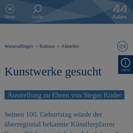
D
i
Menu
Suche
r
e
k
t
z
Wasseralfingen
Rathaus
Aktuelles
u
m
I
Kunstwerke gesucht
n
h
a
l
t
Ausstellung zu Ehren von Sieger Köder
s
p
r
Seinen 100. Geburtstag würde der
i
überregional bekannte Künstlerpfarrer
n
g