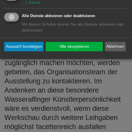
↓
1
Dienst
präsentiert wurden und deshalb
weitgehend unbekannt geblieben sind.
Alle Dienste aktivieren oder deaktivieren
Eigentümerinnen und Eigentümer
Mit diesem Schalter können Sie alle Dienste aktivieren oder
deaktivieren.
solcher Werke, die diese gerne als
Leihgabe zur Verfügung stellen und
Auswahl bestätigen
Alle akzeptieren
Ablehnen
damit der interessierten Öffentlichkeit
zugänglich machen möchten, werden
gebeten, das Organisationsteam der
Ausstellung zu kontaktieren. Im
Andenken an diese besondere
Wasseralfinger Künstlerpersönlichkeit
wäre es verdienstvoll, wenn diese
Werkschau durch weitere Leihgaben
möglichst facettenreich ausfallen