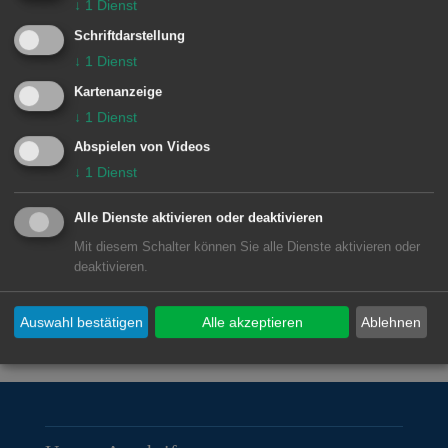
↓
1
Dienst
Rettungsfahrzeuge frei. Für
Schriftdarstellung
Fußgängerinnen und Fußgänger ist
↓
1
Dienst
eine Umleitung eingerichtet. Der
Kartenanzeige
↓
1
Dienst
Fahrradverkehr wird gebeten, auf die
Abspielen von Videos
umliegenden Feldwege auszuweichen.
↓
1
Dienst
An den Wochenenden ist die
Hofwiesenstraße für den gesamten
Alle Dienste aktivieren oder deaktivieren
Verkehr befahrbar.
Mit diesem Schalter können Sie alle Dienste aktivieren oder
deaktivieren.
Auswahl bestätigen
Alle akzeptieren
Ablehnen
© Stadt Aalen, 24.10.2024