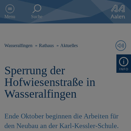
D
i
Menu
Suche
r
e
k
t
z
Wasseralfingen
Rathaus
Aktuelles
u
m
I
Sperrung der
n
h
Hofwiesenstraße in
a
l
Wasseralfingen
t
s
p
r
Ende Oktober beginnen die Arbeiten für
i
n
den Neubau an der Karl-Kessler-Schule.
g