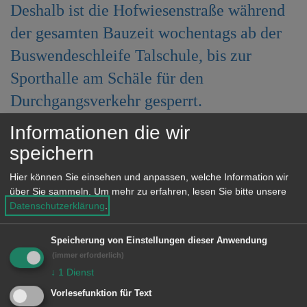
Deshalb ist die Hofwiesenstraße während
e
n
der gesamten Bauzeit wochentags ab der
Buswendeschleife Talschule, bis zur
Sporthalle am Schäle für den
Durchgangsverkehr gesperrt.
Informationen die wir
Die Sperrung gilt ab Montag, 28.
speichern
Oktober und dauert voraussichtlich bis
Ende 2026. In dieser Zeit ist die
Hier können Sie einsehen und anpassen, welche Information wir
über Sie sammeln.
Um mehr zu erfahren, lesen Sie bitte unsere
Hofwiesenstraße im Bereich zwischen
Datenschutzerklärung
.
der Buswendeschleife Talschule und
der Sporthalle am Schäle jeweils
Speicherung von Einstellungen dieser Anwendung
(immer erforderlich)
montags, 7 Uhr bis freitags, 19 Uhr für
↓
1
Dienst
den Durchgangsverkehr gesperrt und
Vorlesefunktion für Text
nur für Baustellen- und