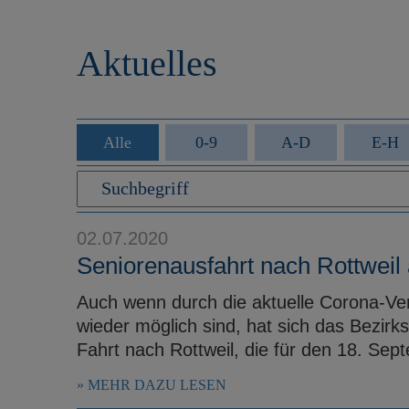
r
e
i
n
Aktuelles
n
g
e
n
Alle
0-9
A-D
E-H
02.07.2020
Seniorenausfahrt nach Rottweil
Auch wenn durch die aktuelle Corona-Ve
wieder möglich sind, hat sich das Bezir
Fahrt nach Rottweil, die für den 18. Se
MEHR DAZU LESEN