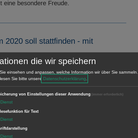
ht eine besondere Freude.
020 soll stattfinden - mit
ationen die wir speichern
l auch in diesem Jahr trotz Corona-
Jahren bietet die Stadt Aalen in Kooperation
Sie einsehen und anpassen, welche Information wir über Sie sammeln.
 lesen Sie bitte unsere
Datenschutzerklärung
.
n und Privatpersonen in den Sommerferien das
icherung von Einstellungen dieser Anwendung
(immer erforderlich)
Dienst
lesefunktion für Text
Dienst
Kurort hin
riftdarstellung
Dienst
rtsschild: Land gestattet das Hervorheben des