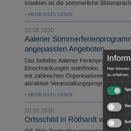
Insekten ist die sommerliche Blütenprac
MEHR DAZU LESEN
20.05.2020
Aalener Sommerferienprogramm 2
angepassten Angeboten
Inform
Das beliebte Aalener Ferienprogramm sol
Einschränkungen stattfinden. Seit vielen 
Hier können 
zu erfahren,
mit zahlreichen Organisationen, Vereine
attraktive Veranstaltungsprogramm ...
Spe
MEHR DAZU LESEN
↓
1
Vor
20.05.2020
↓
1
Ortsschild in Röthardt weist auf 
Sch
↓
1
OB Thilo Rentschler präsentiert neues O