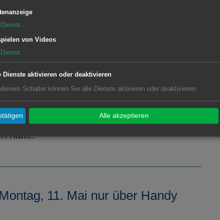
tenanzeige
Dienst
pielen von Videos
Dienst
Wasseralfingen öffnet wieder am
e Dienste aktivieren oder deaktivieren
 diesem Schalter können Sie alle Dienste aktivieren oder deaktivieren.
i wieder für das Publikum. Dies steht fest,
tätigen
Alle akzeptieren
Verordnung am 2. Mai die coronabedingte
 hatte.
Montag, 11. Mai nur über Handy