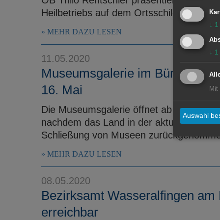
Heilbetriebs auf dem Ortsschild
Kar
↓
1
MEHR DAZU LESEN
Abs
↓
1
11.05.2020
Museumsgalerie im Bürgerhaus 
All
16. Mai
Mit
Die Museumsgalerie öffnet ab dem 16. Ma
Auswahl bes
nachdem das Land in der aktualisierten 
Schließung von Museen zurückgenommen
MEHR DAZU LESEN
08.05.2020
Bezirksamt Wasseralfingen am 
erreichbar