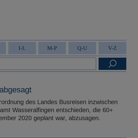
I-L
M-P
Q-U
V-Z
 abgesagt
rordnung des Landes Busreisen inzwischen
ksamt Wasseralfingen entschieden, die 60+
ptember 2020 geplant war, abzusagen.