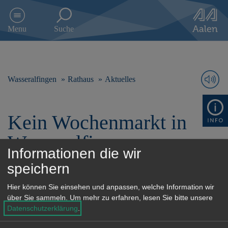
D
i
Menu
Suche
r
e
k
t
z
Wasseralfingen
Rathaus
Aktuelles
u
m
I
Kein Wochenmarkt in
n
h
Wasseralfingen
a
l
Informationen die wir
t
speichern
s
Am Samstag, 2. November findet in
p
Hier können Sie einsehen und anpassen, welche Information wir
r
Wasseralfingen kein Wochenmarkt
über Sie sammeln.
Um mehr zu erfahren, lesen Sie bitte unsere
i
Datenschutzerklärung
.
statt. Wir bitten um Beachtung.
n
g