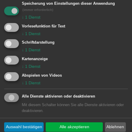
Speicherung von Einstellungen dieser Anwendung
e
n
(immer erforderlich)
↓
1
Dienst
Vorlesefunktion für Text
© Stadt Aalen, 30.10.2019
↓
1
Dienst
Schriftdarstellung
↓
1
Dienst
Kartenanzeige
Unsere Anschrift
↓
1
Dienst
Abspielen von Videos
Bezirksamt Wasseralfingen
↓
1
Dienst
Stefansplatz 3
73433
Aalen-Wasseralfingen
Alle Dienste aktivieren oder deaktivieren
07361 9791-0
Mit diesem Schalter können Sie alle Dienste aktivieren oder
deaktivieren.
rathaus.wasseralfingen@aalen.de
Auswahl bestätigen
Alle akzeptieren
Ablehnen
Öffnungszeiten Bezirksamt Wasseralfingen