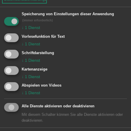
e
n
1 Treffer
Speicherung von Einstellungen dieser Anwendung
(immer erforderlich)
↓
1
Dienst
Muslimisches Gräberfeld
Vorlesefunktion für Text
Muslimisches Gräberfeld
↓
1
Dienst
Schriftdarstellung
↓
1
Dienst
Kartenanzeige
↓
1
Dienst
Unsere Anschrift
Abspielen von Videos
↓
1
Dienst
Bezirksamt Wasseralfingen
Alle Dienste aktivieren oder deaktivieren
Stefansplatz 3
Mit diesem Schalter können Sie alle Dienste aktivieren oder
73433
Aalen-Wasseralfingen
deaktivieren.
07361 9791-0