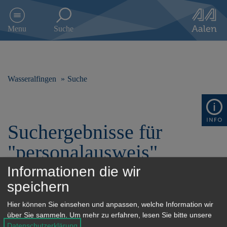
D
i
Menu
Suche
r
e
k
t
z
Wasseralfingen
Suche
u
m
I
n
Suchergebnisse für
h
a
"personalausweis"
l
t
Informationen die wir
s
p
speichern
r
Filterung
i
Hier können Sie einsehen und anpassen, welche Information wir
n
über Sie sammeln.
Um mehr zu erfahren, lesen Sie bitte unsere
g
Datenschutzerklärung
.