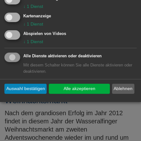
↓
1
Dienst
Kartenanzeige
MEHR DAZU LESEN
↓
1
Dienst
Abspielen von Videos
06.10.2014
↓
1
Dienst
Die große Weihnachtsausstellung!
Alle Dienste aktivieren oder deaktivieren
Mit diesem Schalter können Sie alle Dienste aktivieren oder
deaktivieren.
MEHR DAZU LESEN
Auswahl bestätigen
Alle akzeptieren
Ablehnen
06.10.2014
Weihnachtsmarkt
Nach dem grandiosen Erfolg im Jahr 2012
findet in diesem Jahr der Wasseralfinger
Weihnachtsmarkt am zweiten
Adventswochenende wieder im und rund um