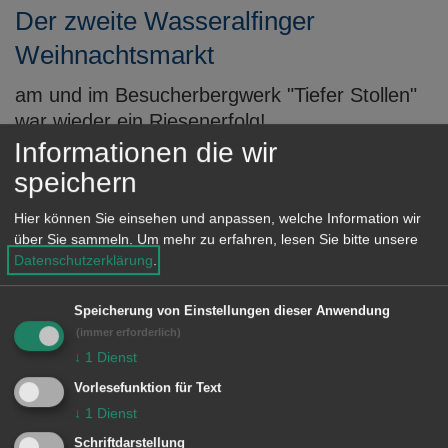
Der zweite Wasseralfinger
Weihnachtsmarkt
am und im Besucherbergwerk "Tiefer Stollen"
war wieder ein Riesenerfolg!
Informationen die wir
MEHR DAZU LESEN
speichern
06.10.2014
Hier können Sie einsehen und anpassen, welche Information wir
Heiligabendfeier
über Sie sammeln.
Um mehr zu erfahren, lesen Sie bitte unsere
Datenschutzerklärung
.
Speicherung von Einstellungen dieser Anwendung
MEHR DAZU LESEN
(immer erforderlich)
↓
1
Dienst
06.10.2014
Vorlesefunktion für Text
Sieger Köder in Wasseralfingen
↓
1
Dienst
2015 – Ein Kalender
Schriftdarstellung