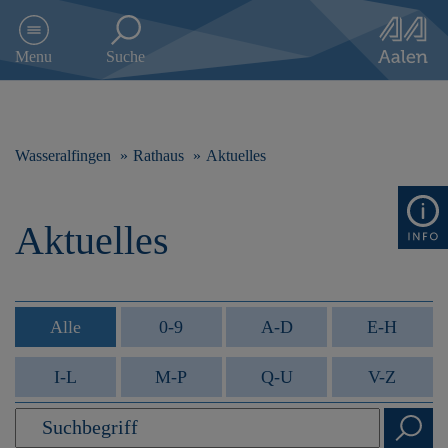
D
i
Menu
Suche
r
e
k
t
z
Wasseralfingen
Rathaus
Aktuelles
u
m
I
Aktuelles
n
h
a
l
t
Alle
0-9
A-D
E-H
s
p
I-L
M-P
Q-U
V-Z
r
i
n
g