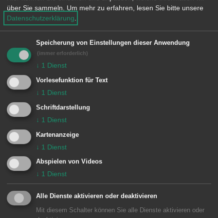
(Rathausplatz) am Freitag, 27. Juni,
über Sie sammeln.
Um mehr zu erfahren, lesen Sie bitte unsere
findet wie gewohnt von
Datenschutzerklärung
.
7.30 bis 12.15 Uhr statt, ebenso der
Speicherung von Einstellungen dieser Anwendung
Wochenmarkt auf dem Festplatz
(immer erforderlich)
Unterrombach von 9 bis 15 Uhr. Auch
↓
1
Dienst
der Wochenmarkt in Aalen findet wie
Vorlesefunktion für Text
gewohnt am Samstag,
↓
1
Dienst
28. Juni von 7 bis 12.30 Uhr statt.
Schriftdarstellung
↓
1
Dienst
Kartenanzeige
↓
1
Dienst
INFO
Abspielen von Videos
↓
1
Dienst
Der Wochenmarkt Wasseralfingen
findet samstags von 7 bis 12.30 Uhr
Alle Dienste aktivieren oder deaktivieren
auf dem Karlsplatz statt. Auf
Mit diesem Schalter können Sie alle Dienste aktivieren oder