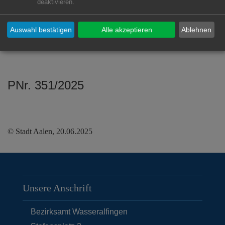
deaktivieren.
Vorbestellung erfüllen die
Marktbeschickerinnen und -beschicker
Auswahl bestätigen
Alle akzeptieren
Ablehnen
gerne auch besondere Warenwünsche.
PNr. 351/2025
© Stadt Aalen, 20.06.2025
Unsere Anschrift
Bezirksamt Wasseralfingen