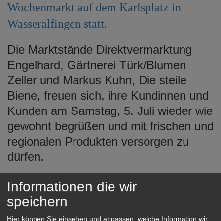
Wochenmarkt auf dem Karlsplatz in
e
n
Wasseralfingen statt.
Die Marktstände Direktvermarktung
Engelhard, Gärtnerei Türk/Blumen
Zeller und Markus Kuhn, Die steile
Biene, freuen sich, ihre Kundinnen und
Kunden am Samstag, 5. Juli wieder wie
gewohnt begrüßen und mit frischen und
regionalen Produkten versorgen zu
dürfen.
Auf regionales Einkaufen muss jedoch
Informationen die wir
nicht verzichtet werden: Der
speichern
Wochenmarkt in Unterkochen
Hier können Sie einsehen und anpassen, welche Information wir