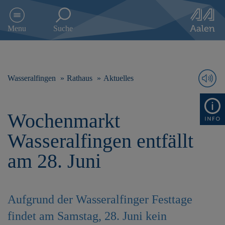
D
i
Menu
Suche
r
e
k
t
z
Wasseralfingen
Rathaus
Aktuelles
u
m
I
Wochenmarkt
n
h
Wasseralfingen entfällt
a
l
am 28. Juni
t
s
p
r
Aufgrund der Wasseralfinger Festtage
i
n
findet am Samstag, 28. Juni kein
g