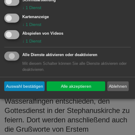
musikalisch begleiteten ökumenischen
↓
1
Dienst
Gottesdienst am Sonntag, 28. Juni, um
Kartenanzeige
↓
1
Dienst
10.30 Uhr: Dieser wird nicht wie
Abspielen von Videos
geplant auf dem Stefansplatz
↓
1
Dienst
stattfinden. Um den Besucherinnen und
Besuchern eine möglichst angenehme
Alle Dienste aktivieren oder deaktivieren
und sichere Teilnahme zu ermöglichen,
Mit diesem Schalter können Sie alle Dienste aktivieren oder
deaktivieren.
haben die Verantwortlichen des
Stadtverbands für Sport + Kultur e.V.
Auswahl bestätigen
Alle akzeptieren
Ablehnen
Wasseralfingen sowie des Bezirksamts
Wasseralfingen entschieden, den
Gottesdienst in der Stephanuskirche zu
feiern. Dort werden anschließend auch
die Grußworte von Erstem