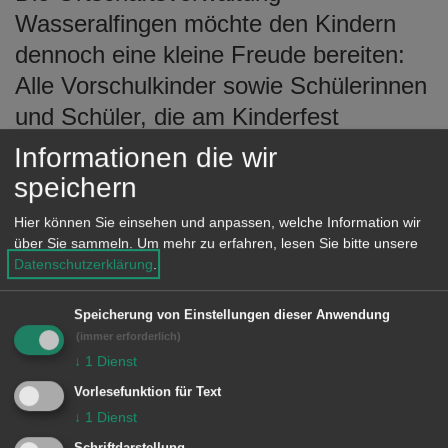
Wasseralfingen möchte den Kindern
dennoch eine kleine Freude bereiten:
Alle Vorschulkinder sowie Schülerinnen
und Schüler, die am Kinderfest
teilgenommen hätten, erhalten
Informationen die wir
selbstverständlich auch ohne
speichern
Kinderfest den traditionellen
Hier können Sie einsehen und anpassen, welche Information wir
Eisgutschein.
über Sie sammeln.
Um mehr zu erfahren, lesen Sie bitte unsere
Datenschutzerklärung
.
Speicherung von Einstellungen dieser Anwendung
Verlegung des Gottesdienstes in die
(immer erforderlich)
Pfarrkirche St. Stephanus
↓
1
Dienst
Vorlesefunktion für Text
Eine Anpassung gibt es auch beim von
↓
1
Dienst
der SHW Bergkapelle Wasseralfingen
Schriftdarstellung