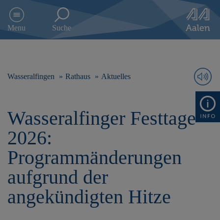
D
i
Menu
Suche
r
e
k
t
z
Wasseralfingen
Rathaus
Aktuelles
u
m
I
Wasseralfinger Festtage
n
h
2026:
a
l
Programmänderungen
t
s
aufgrund der
p
r
angekündigten Hitze
i
n
g