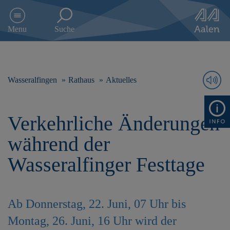
D
i
Menu
Suche
r
e
k
t
z
Wasseralfingen
Rathaus
Aktuelles
u
m
I
Verkehrliche Änderungen
n
h
während der
a
l
Wasseralfinger Festtage
t
s
p
r
Ab Donnerstag, 22. Juni, 07 Uhr bis
i
n
Montag, 26. Juni, 16 Uhr wird der
g