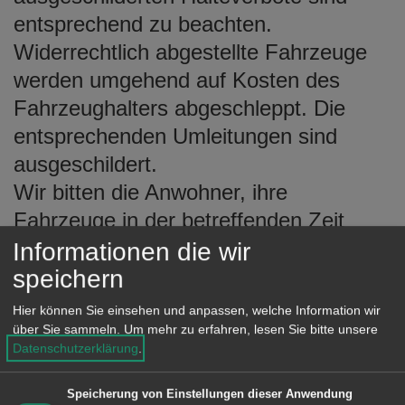
entsprechend zu beachten.
Widerrechtlich abgestellte Fahrzeuge
werden umgehend auf Kosten des
Fahrzeughalters abgeschleppt. Die
entsprechenden Umleitungen sind
ausgeschildert.
Wir bitten die Anwohner, ihre
Fahrzeuge in der betreffenden Zeit
außerhalb der Festzone zu parken, da
Informationen die wir
während der Festtage keine Zu- und
speichern
Abfahrtsmöglichkeit besteht. Bitte
Hier können Sie einsehen und anpassen, welche Information wir
denken Sie auch daran, dass die
über Sie sammeln.
Um mehr zu erfahren, lesen Sie bitte unsere
Datenschutzerklärung
.
Fahrzeuge im gesperrten Bereich auf
den öffentlichen Flächen zu entfernen
Speicherung von Einstellungen dieser Anwendung