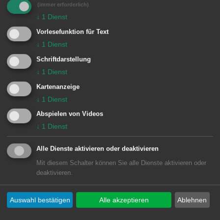
sind.
(immer erforderlich)
↓
1
Dienst
Bitte beachten Sie, dass Parkplätze nur
Vorlesefunktion für Text
in begrenzter Zahl u. a. beim
↓
1
Dienst
Schulzentrum im Tal sowie beim
Schriftdarstellung
Friedhof und beim Spieselstadion zur
↓
1
Dienst
Verfügung stehen.
Kartenanzeige
↓
1
Dienst
Abspielen von Videos
Verlegung der Bushaltestellen
↓
1
Dienst
während der Wasseralfinger Festtage
Alle Dienste aktivieren oder deaktivieren
Während den
Mit diesem Schalter können Sie alle Dienste aktivieren oder
deaktivieren.
Innenstadtstraßensperrungen
anlässlich der Wasseralfinger Festtage
Auswahl bestätigen
Alle akzeptieren
Ablehnen
wird die Bushaltestelle „Stefanuskirche“