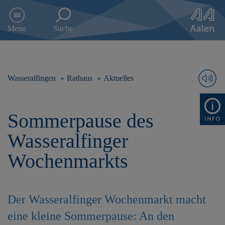
D
i
Menu
Suche
r
e
k
t
z
Wasseralfingen
Rathaus
Aktuelles
u
m
I
Sommerpause des
n
h
Wasseralfinger
a
l
Wochenmarkts
t
s
p
r
Der Wasseralfinger Wochenmarkt macht
i
n
eine kleine Sommerpause: An den
g