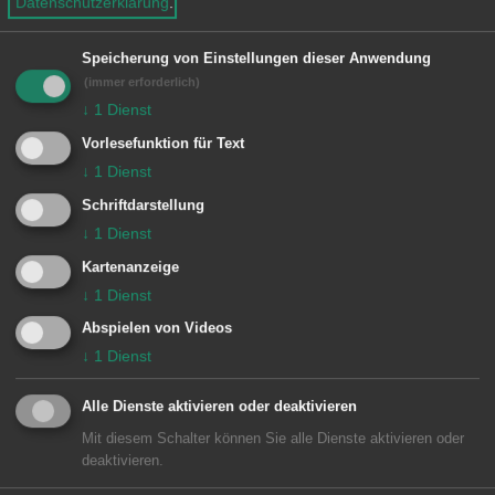
Datenschutzerklärung
.
INFO:
Speicherung von Einstellungen dieser Anwendung
(immer erforderlich)
Der Wochenmarkt Wasseralfingen
↓
1
Dienst
findet samstags von 7 bis 12 Uhr auf
Vorlesefunktion für Text
dem Karlsplatz statt. Von den
↓
1
Dienst
Standbetreibern Blumen Zeller /
Schriftdarstellung
Gärtnerei Türk aus Attenhofen,
↓
1
Dienst
Direktvermarkterin Carmen Engelhard
Kartenanzeige
aus Dankoltsweiler sowie Lukas Strunz
↓
1
Dienst
aus Schwäbisch Gmünd wird eine
Abspielen von Videos
↓
1
Dienst
große Vielfalt an hochwertigen wie
saisonalen Lebensmitteln und Waren –
Alle Dienste aktivieren oder deaktivieren
beispielsweise Gemüse, Obst, Eier,
Mit diesem Schalter können Sie alle Dienste aktivieren oder
Nudel, Kartoffeln, Käse, Blumen,
deaktivieren.