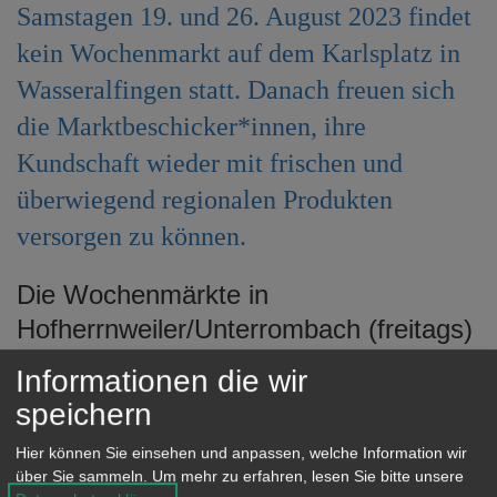
Samstagen 19. und 26. August 2023 findet
e
n
kein Wochenmarkt auf dem Karlsplatz in
Wasseralfingen statt. Danach freuen sich
die Marktbeschicker*innen, ihre
Kundschaft wieder mit frischen und
überwiegend regionalen Produkten
versorgen zu können.
Die Wochenmärkte in
Hofherrnweiler/Unterrombach (freitags)
sowie der Aalener Wochenmarkt
Informationen die wir
(mittwochs und samstags) finden wie
speichern
gewohnt statt.
Hier können Sie einsehen und anpassen, welche Information wir
über Sie sammeln.
Um mehr zu erfahren, lesen Sie bitte unsere