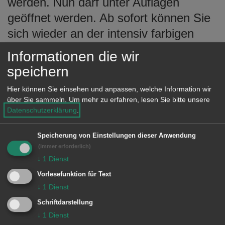
werden. Nun darf unter Auflagen
geöffnet werden. Ab sofort können Sie
sich wieder an der intensiv farbigen
Kunst der beiden Malerkollegen
Informationen die wir
erfreuen, die zur hiesigen Kunstszene
speichern
dazu gehören, wie der Spionturm und
Hier können Sie einsehen und anpassen, welche Information wir
das obere Kochertal. Das macht auch
über Sie sammeln.
Um mehr zu erfahren, lesen Sie bitte unsere
der Titel „Zwei Maler von uns“ deutlich,
Datenschutzerklärung
.
denn die beiden ehemaligen Sieger-
Speicherung von Einstellungen dieser Anwendung
Köder-Schüler waren mit ihrer
(immer erforderlich)
schwäbischen Heimat bis zu ihrem Tod
↓
1
Dienst
eng verbunden.
Vorlesefunktion für Text
↓
1
Dienst
Schriftdarstellung
↓
1
Dienst
Weitere Informationen