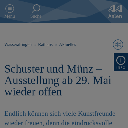
D
i
Menu
Suche
r
e
k
t
z
Wasseralfingen
Rathaus
Aktuelles
u
m
I
Schuster und Münz –
n
h
Ausstellung ab 29. Mai
a
l
wieder offen
t
s
p
r
Endlich können sich viele Kunstfreunde
i
n
wieder freuen, denn die eindrucksvolle
g