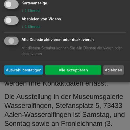
Kartenanzeige
Einlass
↓
1
Dienst
erhalten
Abspielen von Videos
Hannes Münz (© Peter Kruppa)
↓
1
Dienst
Sie, wenn
Sie
Alle Dienste aktivieren oder deaktivieren
vollständig geimpft oder genesen sind
Mit diesem Schalter können Sie alle Dienste aktivieren oder
deaktivieren.
oder mit negativem Corona-Test (nicht
älter als 24h, kein Selbsttest). Dies gilt
Auswahl bestätigen
Alle akzeptieren
Ablehnen
für alle Personen ab 6 Jahren. Vor Ort
werden Ihre Kontaktdaten erfasst.
Die Ausstellung in der Museumsgalerie
Wasseralfingen, Stefansplatz 5, 73433
Aalen-Wasseralfingen ist Samstag, und
Sonntag sowie an Fronleichnam (3.