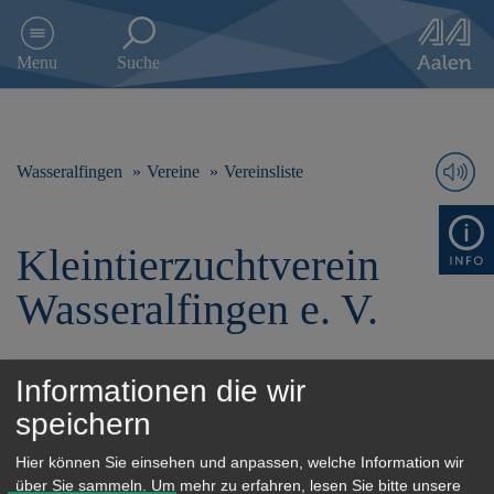
D
i
Menu
Suche
r
e
k
t
z
Wasseralfingen
Vereine
Vereinsliste
u
m
I
Kleintierzuchtverein
n
h
Wasseralfingen e. V.
a
l
t
s
Informationen die wir
Porträt
p
speichern
r
Förderung der Kleintierzucht. Wahrung
i
der Zucht seltener Rassen.
n
Hier können Sie einsehen und anpassen, welche Information wir
g
über Sie sammeln.
Um mehr zu erfahren, lesen Sie bitte unsere