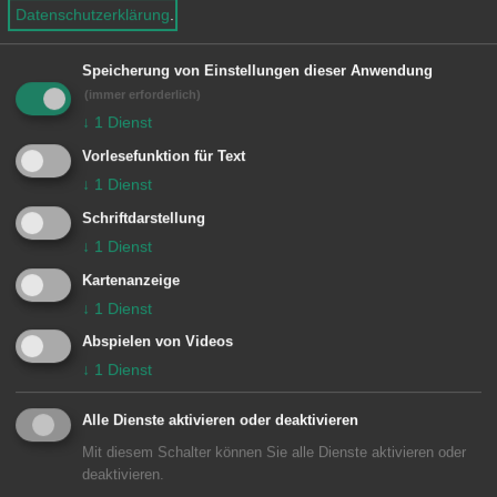
e
Datenschutzerklärung
.
n
Unsere Anschrift
Speicherung von Einstellungen dieser Anwendung
(immer erforderlich)
Binsengasse 7/1
↓
1
Dienst
73433 Aalen-Wasseralfingen
Vorlesefunktion für Text
↓
1
Dienst
Schriftdarstellung
↓
1
Dienst
Kartenanzeige
↓
1
Dienst
Abspielen von Videos
Unsere Anschrift
↓
1
Dienst
Bezirksamt Wasseralfingen
Alle Dienste aktivieren oder deaktivieren
Stefansplatz 3
Mit diesem Schalter können Sie alle Dienste aktivieren oder
deaktivieren.
73433
Aalen-Wasseralfingen