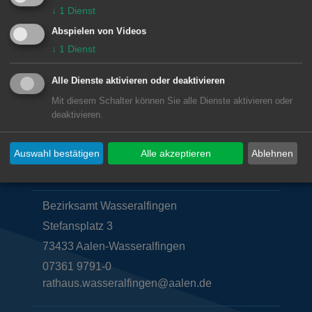
StBarbara.Wasseralfingen@kiga.drs.de
↓
1
Dienst
Abspielen von Videos
Lage im GIS-Geodatenportal anzeigen
↓
1
Dienst
Alle Dienste aktivieren oder deaktivieren
Mit diesem Schalter können Sie alle Dienste aktivieren oder
deaktivieren.
Auswahl bestätigen
Alle akzeptieren
Ablehnen
Unsere Anschrift
Bezirksamt Wasseralfingen
Stefansplatz 3
73433
Aalen-Wasseralfingen
07361 9791-0
rathaus.wasseralfingen@aalen.de