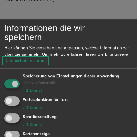
e
n
Informationen die wir
Link
speichern
Katholischer Kindergarten St.
Hier können Sie einsehen und anpassen, welche Information wir
über Sie sammeln.
Um mehr zu erfahren, lesen Sie bitte unsere
Barbara Wasseralfingen
Datenschutzerklärung
.
Speicherung von Einstellungen dieser Anwendung
(immer erforderlich)
Unsere Anschrift
↓
1
Dienst
Glückaufstraße 2
Vorlesefunktion für Text
↓
1
Dienst
73433 Aalen
Schriftdarstellung
Telefon: 07361 74650
↓
1
Dienst
E-Mail:
Kartenanzeige