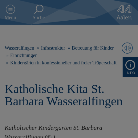
D
i
Menu
Suche
r
e
k
t
z
Wasseralfingen
Infrastruktur
Betreuung für Kinder
u
Einrichtungen
m
Kindergärten in konfessioneller und freier Trägerschaft
I
n
h
a
Katholische Kita St.
l
Barbara Wasseralfingen
t
s
p
r
i
Katholischer Kindergarten St. Barbara
n
g
Wasseralfingen (© )