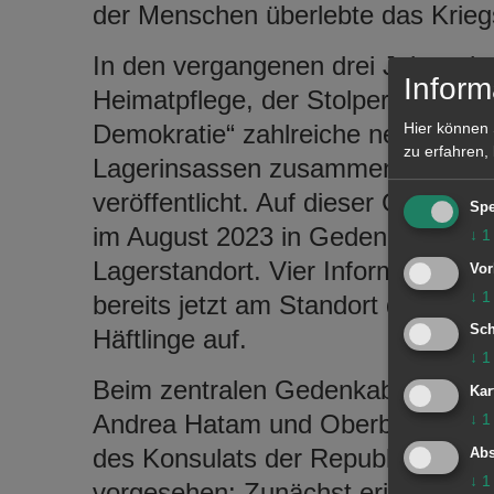
der Menschen überlebte das Krie
In den vergangenen drei Jahren ha
Inform
Heimatpflege, der Stolpersteininit
Demokratie“ zahlreiche neue Erke
Hier können 
zu erfahren,
Lagerinsassen zusammengetragen
veröffentlicht. Auf dieser Grundla
Spe
im August 2023 in Gedenken an di
↓
1
Lagerstandort. Vier Informationsta
Vor
↓
1
bereits jetzt am Standort des Ges
Sch
Häftlinge auf.
↓
1
Beim zentralen Gedenkabend am 2
Kar
Andrea Hatam und Oberbürgermeist
↓
1
des Konsulats der Republik Polen.
Abs
↓
1
vorgesehen: Zunächst erinnert St