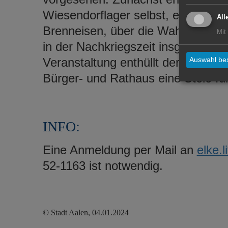
Wiesendorflager selbst, ehe sein
All
Brenneisen, über die Wahrnehmun
Mit
in der Nachkriegszeit insgesamt 
Veranstaltung enthüllt der Künst
Auswahl bes
Bürger- und Rathaus eine Stele f
INFO:
Eine Anmeldung per Mail an
elke.
52-1163 ist notwendig.
© Stadt Aalen, 04.01.2024