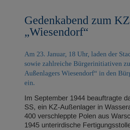
r
e
i
n
Gedenkabend zum KZ
n
g
„Wiesendorf“
e
n
Am 23. Januar, 18 Uhr, laden der Sta
sowie zahlreiche Bürgerinitiativen 
Außenlagers Wiesendorf“ in den Bürg
ein.
Im September 1944 beauftragte da
SS, ein KZ-Außenlager in Wasseral
400 verschleppte Polen aus Wars
1945 unterirdische Fertigungsstoll