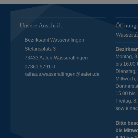
Unsere Anschrift
Öffnungs
Wasseral
Bezirksamt Wasseralfingen
Stefansplatz 3
Bezirksa
Montag, 8
73433
Aalen-Wasseralfingen
bis 16.00
07361 9791-0
Dienstag
rathaus.wasseralfingen@aalen.de
Mittwoch, 
Donnersta
15.00 bis
Freitag, 8
sowie nac
Bitte bea
bis Mittw
8.30 bis