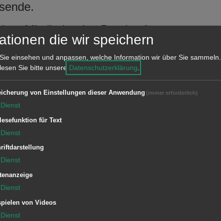
gsende.
ben Mitglieder des Bundes für
ationen die wir speichern
iative sowie von „Gegen Vergessen, für
nntnisse zum Lager und den
Sie einsehen und anpassen, welche Information wir über Sie sammeln.
 lesen Sie bitte unsere
Datenschutzerklärung
.
 und gemeinsam mit dem Stadtarchiv
ge verlegte der Künstler Gunter Demnig
icherung von Einstellungen dieser Anwendung
(immer erforderlich)
e Opfer eine Stolperschwelle am
Dienst
feln –„Orte der Erinnerung“- klären
lesefunktion für Text
Dienst
chehens über das Schicksal der KZ-
riftdarstellung
Dienst
3. Januar begrüßen Ortsvorsteherin
tenanzeige
er Frederick Brütting auch Vertreter
Dienst
 Anschließend sind zwei Vorträge
pielen von Videos
Dienst
adtarchivar Dr. Georg Wendt an das