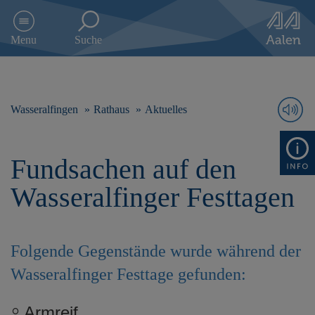
D
i
Menu
Suche
r
e
k
t
z
Wasseralfingen
Rathaus
Aktuelles
u
m
I
Fundsachen auf den
n
h
Wasseralfinger Festtagen
a
l
t
s
Folgende Gegenstände wurde während der
p
r
Wasseralfinger Festtage gefunden:
i
n
Armreif
g