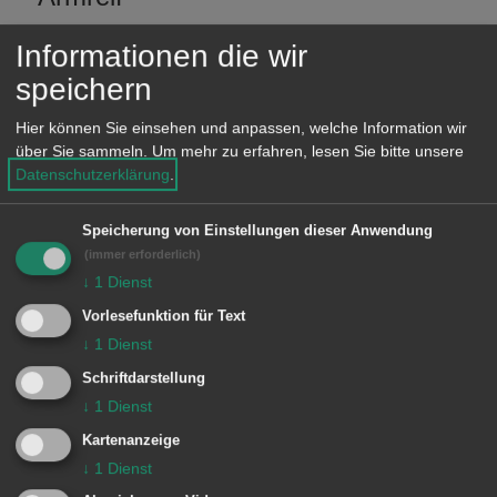
e
Geldbeutel
n
Informationen die wir
Medaille
speichern
Strickweste
Hier können Sie einsehen und anpassen, welche Information wir
über Sie sammeln.
Um mehr zu erfahren, lesen Sie bitte unsere
Instrumentenständer
Datenschutzerklärung
.
Notenständer
Speicherung von Einstellungen dieser Anwendung
Kapuzenjacke
(immer erforderlich)
↓
1
Dienst
Vorlesefunktion für Text
↓
1
Dienst
Die Gegenstände sind im Rathaus
Wasseralfingen hinterlegt. Gerne
Schriftdarstellung
↓
1
Dienst
können Sie sich telefonisch melden
Kartenanzeige
unter 07361 9791-11.
↓
1
Dienst