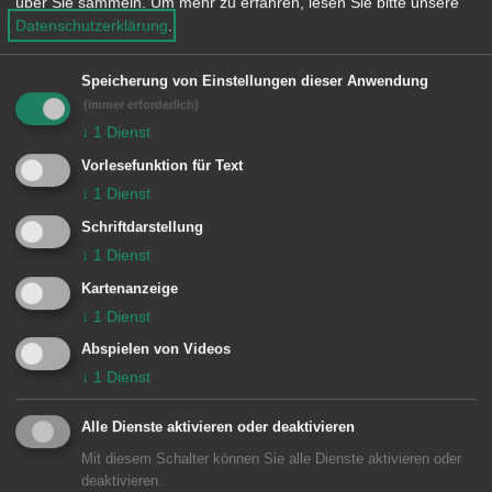
über Sie sammeln.
Um mehr zu erfahren, lesen Sie bitte unsere
e
Datenschutzerklärung
.
n
Speicherung von Einstellungen dieser Anwendung
(immer erforderlich)
F
↓
1
Dienst
Vorlesefunktion für Text
Feuerwehr Abteilung
↓
1
Dienst
Wasseralfingen / Hofen
Schriftdarstellung
↓
1
Dienst
Keine weiteren Einträge vorhanden.
Kartenanzeige
↓
1
Dienst
Abspielen von Videos
↓
1
Dienst
Alle Dienste aktivieren oder deaktivieren
Mit diesem Schalter können Sie alle Dienste aktivieren oder
Unsere Anschrift
deaktivieren.