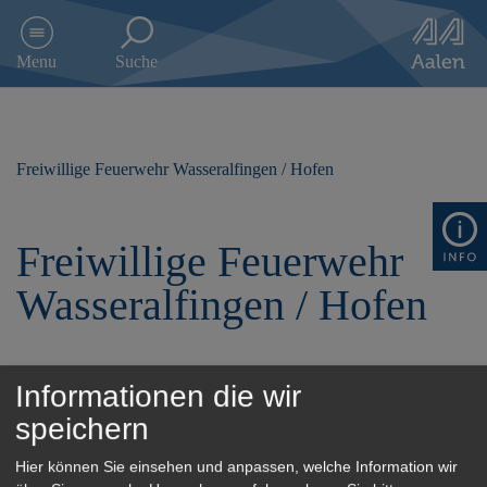
D
i
Menu
Suche
r
e
k
t
z
Freiwillige Feuerwehr Wasseralfingen / Hofen
u
m
I
Freiwillige Feuerwehr
n
h
Wasseralfingen / Hofen
a
l
t
s
p
Informationen die wir
Alle
0-9
A-D
E-H
r
speichern
i
I-L
M-P
Q-U
V-Z
n
Hier können Sie einsehen und anpassen, welche Information wir
g