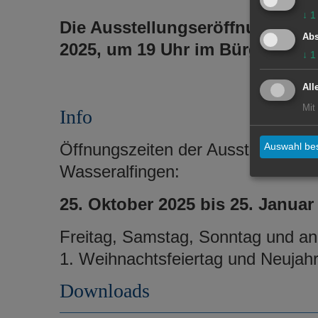
↓
1
Die Ausstellungseröffnung finde
Abs
2025, um 19 Uhr im Bürgersaal
↓
1
All
Mit
Info
Öffnungszeiten der Ausstellung i
Auswahl bes
Wasseralfingen:
25. Oktober 2025 bis 25. Januar
Freitag, Samstag, Sonntag und an 
1. Weihnachtsfeiertag und Neujah
Downloads