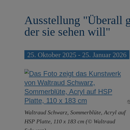
r
e
i
n
Ausstellung "Überall g
n
g
der sie sehen will"
e
n
25. Oktober 2025 - 25. Januar 2026
Waltraud Schwarz, Sommerblüte, Acryl auf
HSP Platte, 110 x 183 cm (© Waltraud