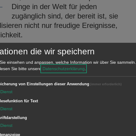
Dinge in der Welt für jeden
zugänglich sind, der bereit ist, sie
ieren nicht nur freudige Ereignisse,
chkeit.
ationen die wir speichern
tler Alfred Bast, Friedemann Blum,
eate Gabriel, Harald Habermann, Gisela
Sie einsehen und anpassen, welche Information wir über Sie sammeln.
 lesen Sie bitte unsere
Datenschutzerklärung
.
e Koloska, Irene Löffel, Heide
 Schmid und Waltraud Schwarz durch
icherung von Einstellungen dieser Anwendung
(immer erforderlich)
ichtinstallationen, Porzellan und
Dienst
s des Attentates von 2011 in Oslo
lesefunktion für Text
s, in denen Blumen mit verschiedenen
Dienst
en wir eine Installation, an der sich
riftdarstellung
Dienst
 beteiligten.
tenanzeige