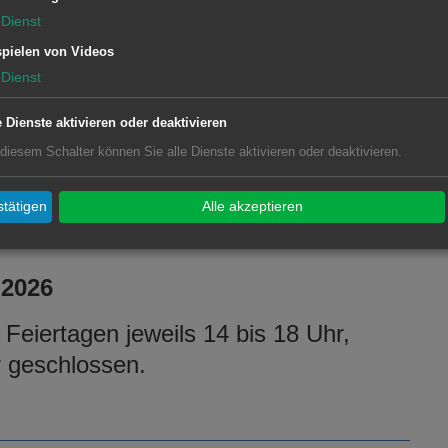
Dienst
t statt am Freitag, 24. Oktober
pielen von Videos
 des Bürgerhauses Wasseralfingen.
Dienst
e Dienste aktivieren oder deaktivieren
 diesem Schalter können Sie alle Dienste aktivieren oder deaktivieren.
n der Museumsgalerie im Bürgerhaus
tätigen
Alle akzeptieren
 2026
Feiertagen jeweils 14 bis 18 Uhr,
r geschlossen.