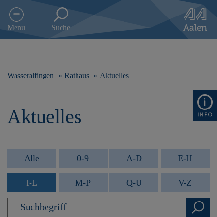
D
i
Menu
Suche
r
e
k
t
z
Wasseralfingen
Rathaus
Aktuelles
u
m
I
Aktuelles
n
h
a
l
t
Alle
0-9
A-D
E-H
s
p
I-L
M-P
Q-U
V-Z
r
i
n
g