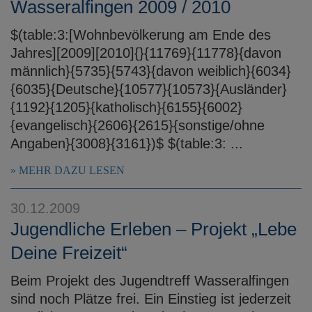
Wasseralfingen 2009 / 2010
$(table:3:[Wohnbevölkerung am Ende des
Jahres][2009][2010]{}{11769}{11778}{davon
männlich}{5735}{5743}{davon weiblich}{6034}
{6035}{Deutsche}{10577}{10573}{Ausländer}
{1192}{1205}{katholisch}{6155}{6002}
{evangelisch}{2606}{2615}{sonstige/ohne
Angaben}{3008}{3161})$ $(table:3: ...
MEHR DAZU LESEN
30.12.2009
Jugendliche Erleben – Projekt „Lebe
Deine Freizeit“
Beim Projekt des Jugendtreff Wasseralfingen
sind noch Plätze frei. Ein Einstieg ist jederzeit