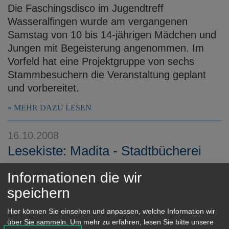
Die Faschingsdisco im Jugendtreff
Wasseralfingen wurde am vergangenen
Samstag von 10 bis 14-jährigen Mädchen und
Jungen mit Begeisterung angenommen. Im
Vorfeld hat eine Projektgruppe von sechs
Stammbesuchern die Veranstaltung geplant
und vorbereitet.
MEHR DAZU LESEN
16.10.2008
Lesekiste: Madita - Stadtbücherei
Wasseralfingen
Informationen die wir
Die szenische Lesung, gezeigt von der
speichern
Württembergischen Landesbühne Esslingen
Hier können Sie einsehen und anpassen, welche Information wir
am Donnerstag, 23. Oktober 2008, 10 Uhr im
über Sie sammeln.
Um mehr zu erfahren, lesen Sie bitte unsere
Bürgersaal Wasseralfingen soll die Lust auf´s