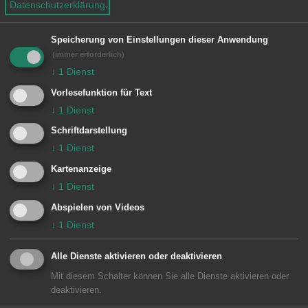
Datenschutzerklärung
.
Lesen wecken. Madita ist ein äußerst
lebendiges Mädchen, dem immer neue Einfälle
Speicherung von Einstellungen dieser Anwendung
zufliegen - so rasch, wie ein ...
(immer erforderlich)
↓
1
Dienst
MEHR DAZU LESEN
Vorlesefunktion für Text
↓
1
Dienst
15.07.2008
Schriftdarstellung
Kapitell kehrt auf den Stefansplatz
↓
1
Dienst
zurück
Kartenanzeige
SHW spendet Replik des Kunstschatzes
↓
1
Dienst
Abspielen von Videos
MEHR DAZU LESEN
↓
1
Dienst
25.09.2006
Alle Dienste aktivieren oder deaktivieren
Kinderkur im Heilstollen
Mit diesem Schalter können Sie alle Dienste aktivieren oder
deaktivieren.
Am Dienstag, 24. Oktober 2006 beginnt die