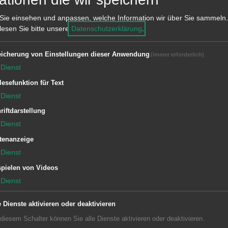
Sie einsehen und anpassen, welche Information wir über Sie sammeln.
 lesen Sie bitte unsere
Datenschutzerklärung
.
icherung von Einstellungen dieser Anwendung
(immer erforderlich)
Dienst
lesefunktion für Text
Einrichtung
Dienst
Weitbrechtschule
riftdarstellung
Dienst
tenanzeige
Dienst
pielen von Videos
Dienst
e Dienste aktivieren oder deaktivieren
 diesem Schalter können Sie alle Dienste aktivieren oder deaktivieren.