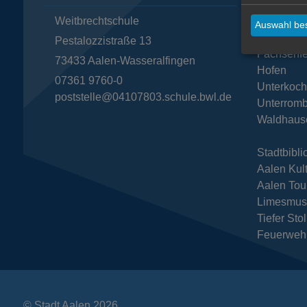
Weitbrechtschule
Dewange
Auswahl bes
Ebnat
Pestalozzistraße 13
Fachsenfe
73433
Aalen-Wasseralfingen
Hofen
07361 9760-0
Unterkoc
poststelle@04107803.schule.bwl.de
Unterromb
Waldhaus
Stadtbibli
Aalen Kul
Aalen Tou
Limesmu
Tiefer Sto
Feuerweh
© Stadt Aalen 2026