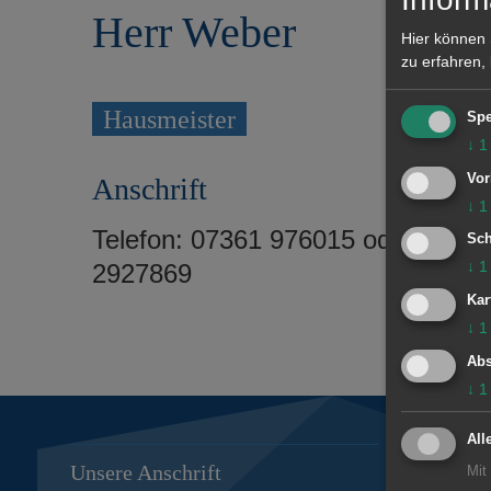
r
e
Herr Weber
i
n
Hier können 
n
zu erfahren,
g
e
Hausmeister
Spe
n
↓
1
Vor
Anschrift
↓
1
Telefon: 07361 976015 oder 0162
Sch
↓
1
2927869
Kar
↓
1
Abs
↓
1
All
Unsere Anschrift
Subwebs
Mit