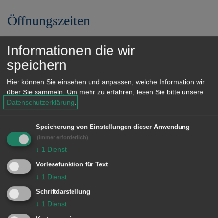
Öffnungszeiten
Bezirksamt Wasseralfingen
Informationen die wir
Montag, 8.30 bis 11.45 Uhr und 14.00
speichern
bis 16.00 Uhr
Hier können Sie einsehen und anpassen, welche Information wir
Dienstag, 8.30 bis 11.45 Uhr
über Sie sammeln.
Um mehr zu erfahren, lesen Sie bitte unsere
Mittwoch, 8.30 bis 11.45 Uhr
Datenschutzerklärung
.
Donnerstag, 8.30 bis 11.45 Uhr und
Speicherung von Einstellungen dieser Anwendung
15.00 bis 17.45 Uhr
(immer erforderlich)
Freitag, 8.30 bis 11.45 Uhr
↓
1
Dienst
sowie nach Vereinbarung.
Vorlesefunktion für Text
↓
1
Dienst
Bitte beachten Sie, dass von
Schriftdarstellung
↓
1
Dienst
Montag bis Mittwoch sowie am