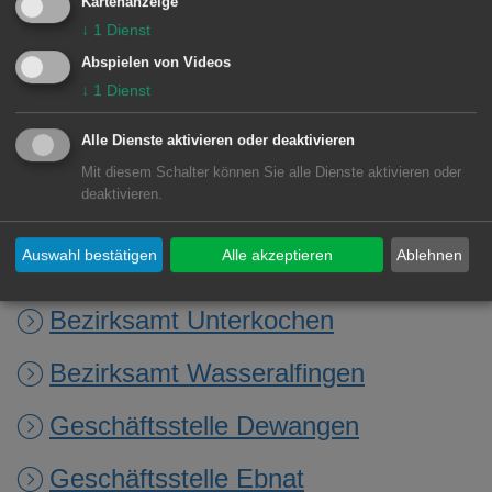
Kartenanzeige
Freitag von 8.30 bis 10 Uhr und am
↓
1
Dienst
Donnerstag ab 16.30 Uhr online
Abspielen von Videos
gebuchte Termine im Bürgeramt
↓
1
Dienst
vorrangig behandelt werden.
Alle Dienste aktivieren oder deaktivieren
Mit diesem Schalter können Sie alle Dienste aktivieren oder
deaktivieren.
Zuständige Dienststellen
Auswahl bestätigen
Alle akzeptieren
Ablehnen
Standesamt
Bezirksamt Unterkochen
Bezirksamt Wasseralfingen
Geschäftsstelle Dewangen
Geschäftsstelle Ebnat