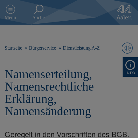
D
i
Menu
Suche
r
e
k
t
z
Startseite
Bürgerservice
Dienstleistung A-Z
u
m
I
Namenserteilung,
n
h
Namensrechtliche
a
l
Erklärung,
t
s
Namensänderung
p
r
i
n
Geregelt in den Vorschriften des BGB.
g