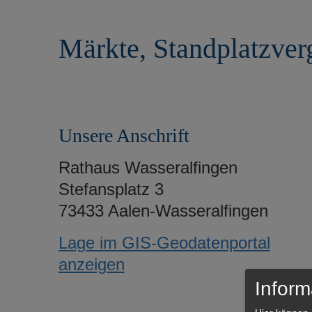
r
e
i
n
Märkte, Standplatzver
n
g
e
n
Unsere Anschrift
Rathaus Wasseralfingen
Stefansplatz 3
73433 Aalen-Wasseralfingen
Lage im GIS-Geodatenportal
anzeigen
Inform