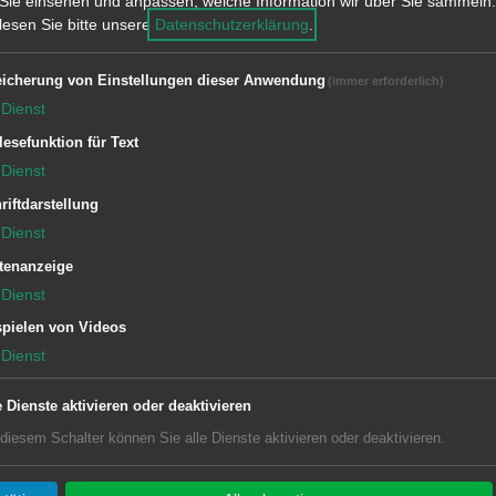
Sie einsehen und anpassen, welche Information wir über Sie sammeln.
 lesen Sie bitte unsere
Datenschutzerklärung
.
icherung von Einstellungen dieser Anwendung
(immer erforderlich)
Dienst
lesefunktion für Text
Dienst
riftdarstellung
Dienst
tenanzeige
Dienst
pielen von Videos
Dienst
e Dienste aktivieren oder deaktivieren
 diesem Schalter können Sie alle Dienste aktivieren oder deaktivieren.