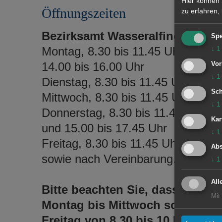
Hier können 
Öffnungszeiten
zu erfahren,
Bezirksamt Wasseralfingen
Spe
Montag, 8.30 bis 11.45 Uhr und
↓
1
14.00 bis 16.00 Uhr
Vor
↓
1
Dienstag, 8.30 bis 11.45 Uhr
Sch
Mittwoch, 8.30 bis 11.45 Uhr
↓
1
Donnerstag, 8.30 bis 11.45 Uhr
Kar
und 15.00 bis 17.45 Uhr
↓
1
Freitag, 8.30 bis 11.45 Uhr
Abs
sowie nach Vereinbarung.
↓
1
All
Bitte beachten Sie, dass von
Mit
Montag bis Mittwoch sowie am
Freitag von 8.30 bis 10 Uhr und