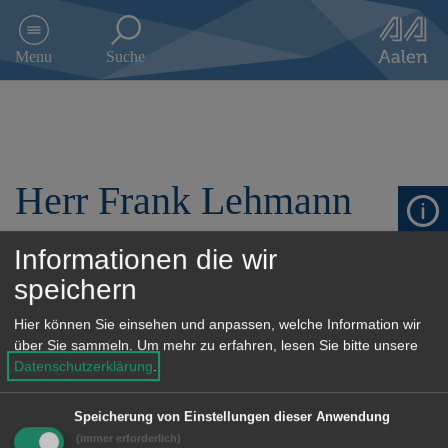
D
i
Menu
Suche
r
e
k
t
z
u
Herr Frank Lehmann
m
I
n
h
Informationen die wir
Anschrift
a
speichern
l
t
Telefon: 07361/880892853
Hier können Sie einsehen und anpassen, welche Information wir
s
über Sie sammeln.
Um mehr zu erfahren, lesen Sie bitte unsere
p
Datenschutzerklärung
.
r
i
Einrichtung
Speicherung von Einstellungen dieser Anwendung
n
g
(immer erforderlich)