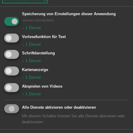
Alle
0-9
A-D
E-H
e
n
Speicherung von Einstellungen dieser Anwendung
I-L
M-P
Q-U
V-Z
(immer erforderlich)
↓
1
Dienst
Vorlesefunktion für Text
Für die von Ihnen ausgewählten Filter
↓
1
Dienst
liegen leider keine Inhalte vor
Schriftdarstellung
↓
1
Dienst
Kartenanzeige
↓
1
Dienst
Abspielen von Videos
↓
1
Dienst
Unsere Anschrift
Alle Dienste aktivieren oder deaktivieren
Mit diesem Schalter können Sie alle Dienste aktivieren oder
Evangelischer Kindergarten Regenbogen
deaktivieren.
Wasseralfingen