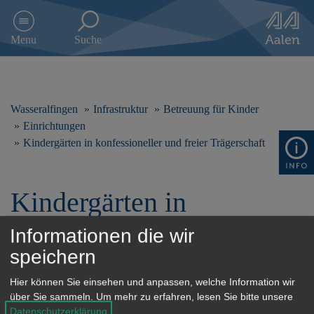
D
i
Menu
Suche
r
e
k
t
z
Wasseralfingen
Infrastruktur
Betreuung für Kinder
u
Einrichtungen
m
Kindergärten in konfessioneller und freier Trägerschaft
I
n
h
a
Kindergärten in
l
konfessioneller und freier
t
Informationen die wir
s
Trägerschaft
p
speichern
r
i
Hier können Sie einsehen und anpassen, welche Information wir
n
über Sie sammeln.
Um mehr zu erfahren, lesen Sie bitte unsere
g
Datenschutzerklärung
.